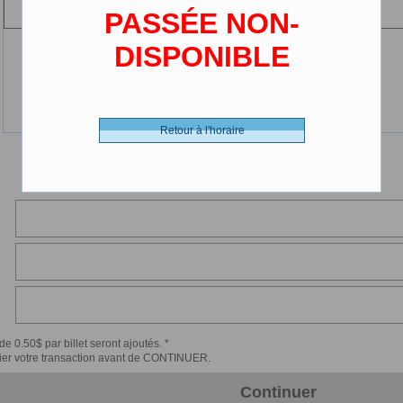
(2-12 ans)
PASSÉE NON-
DISPONIBLE
Retour à l'horaire
de 0.50$ par billet seront ajoutés. *
érifier votre transaction avant de CONTINUER.
Continuer