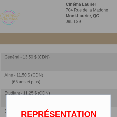
Cinéma Laurier
704 Rue de la Madone
Mont-Laurier, QC
J9L 1S9
Général - 13.50 $ (CDN)
Ainé - 11.50 $ (CDN)
(65 ans et plus)
Étudiant - 11.25 $ (CDN)
Enfant - 10.25 $ (CDN)
REPRÉSENTATION