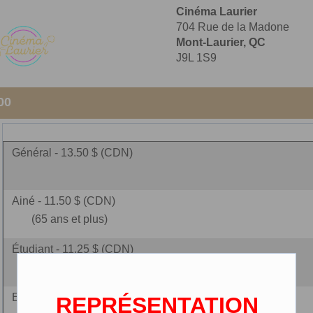
Cinéma Laurier
704 Rue de la Madone
Mont-Laurier, QC
J9L 1S9
00
Général - 13.50 $ (CDN)
Ainé - 11.50 $ (CDN)
(65 ans et plus)
Étudiant - 11.25 $ (CDN)
Enfant - 10.25 $ (CDN)
REPRÉSENTATION