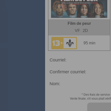
Film de peur
VF
2D
95 min
Courriel:
Confirmer courriel:
Nom:
* Des frais de service 
Vente finale, s'il vous plait v