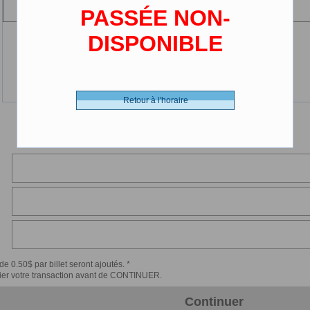
(2-12 ans)
PASSÉE NON-
DISPONIBLE
Retour à l'horaire
de 0.50$ par billet seront ajoutés. *
érifier votre transaction avant de CONTINUER.
Continuer